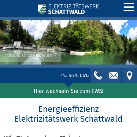
direkt zur Navigation
direkt zum Inhalt
ERZEUGEN, BERATEN, INSTALLIEREN!
+43 5675 6613
Hier wechseln Sie zum EWS!
Energieeffizienz
Elektrizitätswerk Schattwald