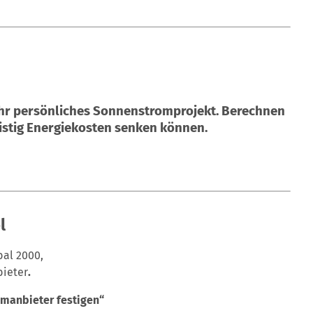
 Ihr persönliches Sonnenstromprojekt. Berechnen
ristig Energiekosten senken können.
l
bal 2000,
bieter
.
omanbieter festigen“