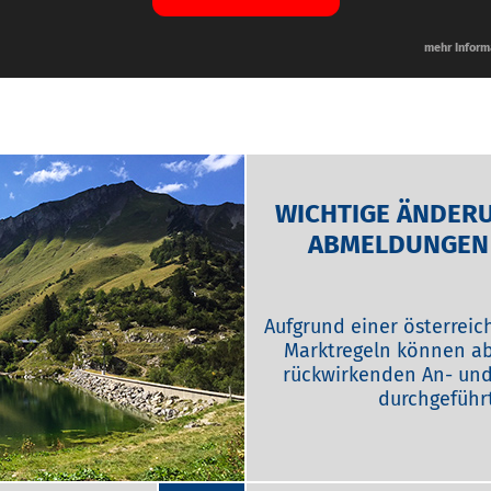
mehr Inform
sere neuen FairPlus Privat
WICHTIGE ÄNDERU
ABMELDUNGEN 
hnen jederzeit gerne zur
Aufgrund einer österrei
Marktregeln können ab
rückwirkenden An- un
durchgeführt