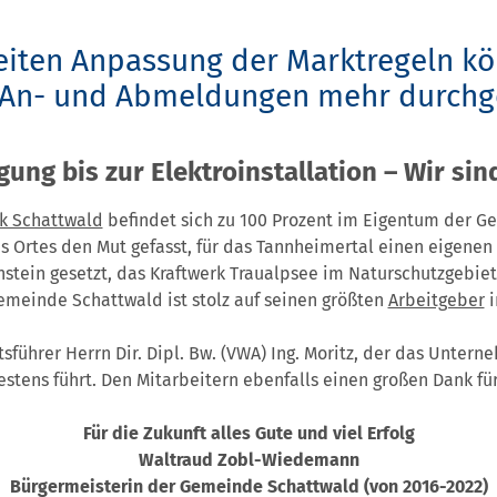
eiten Anpassung der Marktregeln k
An- und Abmeldungen mehr durchge
ng bis zur Elektroinstallation – Wir sind
rk Schattwald
befindet sich zu 100 Prozent im Eigentum der G
s Ortes den Mut gefasst, für das Tannheimertal einen eigene
stein gesetzt, das Kraftwerk Traualpsee im Naturschutzgebiet
emeinde Schattwald ist stolz auf seinen größten
Arbeitgeber
i
führer Herrn Dir. Dipl. Bw. (VWA) Ing. Moritz, der das Untern
stens führt. Den Mitarbeitern ebenfalls einen großen Dank für
Für die Zukunft alles Gute und viel Erfolg
Waltraud Zobl-Wiedemann
Bürgermeisterin der Gemeinde Schattwald (von 2016-2022)